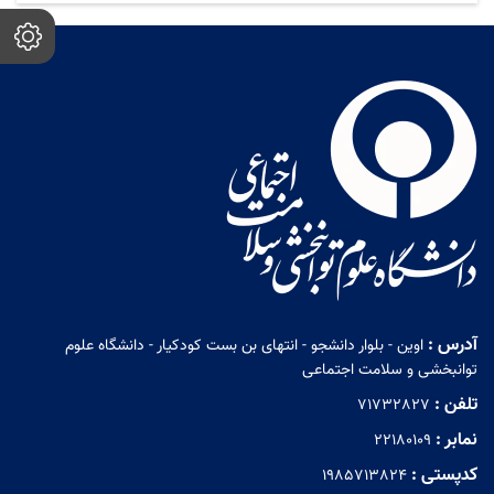
آدرس :
اوین - بلوار دانشجو - انتهای بن بست کودکیار - دانشگاه علوم
توانبخشی و سلامت اجتماعی
تلفن :
71732827
نمابر :
22180109
کدپستی :
1985713824