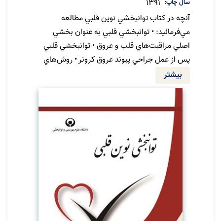
سال چاپ
1391
آنچه در كتاب توانبخشي نوين قلبي مطالعه
مي‌فرمائيد: • توانبخشي قلبي به عنوان بخشي
اصلي مراقبت‌هاي قلب و عروق • توانبخشي قلبي
پس از عمل جراحي پيوند عروق كرونر • روش‌هاي
انجام تست‌هاي ورزش • توانبخشي در بيماران
بیشتر
پس از سكته قلبي • بررسي عوامل خطرآفرين براي
بيماران كرونر قلبي......