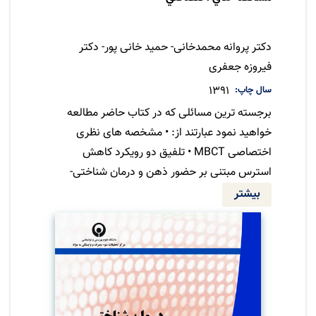
نویسنده
دکتر پروانه محمدخانی- حمید خانی پور- دکتر
فیروزه جعفری
سال چاپ
1391
برجسته ترین مسائلی که در کتاب حاضر مطالعه
خواهید نمود عبارتند از: • مشخصه های نظری
اختصاصی MBCT • تلفیق دو رویکرد کاهش
استرس مبتنی بر حضور ذهن و درمان شناختی-
رفتاری • مشخصه های عملی ویژه در MBCT •
بیشتر
محتوا و ساختار دوره