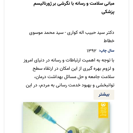
مبانی سلامت و رسانه با نگرشی بر ژورنالیسم
پزشکی
نویسنده
دکتر سید حبیب اله کواری - سید محمد موسوی
خطاط
سال چاپ
1392
با توجه به اهمیت ارتباطات و رسانه در دنیای امروز
و لزوم بهره گیری از این امکان در ارتقاء سطح
سلامت جامعه و حل مسائل بهداشت درمان،
توانبخشی و بهبود خدمت رسانی به مردم، در این
کتاب به مباحث زیر توجه خاص شده است: •
بیشتر
ارتباطات برون سازمانی و درون سازمانی، تعامل
موثر با بیمار و مددجو در واحدها و مراکز بهداشتی
درمانی و توانبخشی • ارتباطات و اطلاع رسانی در
زمان بحران و حوادث غیر مترقبه • تبلیغات