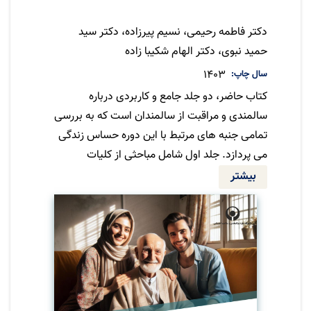
نویسنده
دکتر فاطمه رحیمی، نسیم پیرزاده، دکتر سید
حمید نبوی، دکتر الهام شکیبا زاده
سال چاپ
1403
کتاب حاضر، دو جلد جامع و کاربردی درباره
سالمندی و مراقبت از سالمندان است که به بررسی
تمامی جنبه های مرتبط با این دوره حساس زندگی
می پردازد. جلد اول شامل مباحثی از کلیات
سالمندی، مراقبت های جسمی و روانی، تا
بیشتر
بیماریهای شایع و راهکارهای مراقبتی است. جلد
دوم به تغییرات رفتاری و اجتماعی، توانبخشی،
سالمندسازی و مسائل حقوقی می پردازد. این
کتاب همچنین به اهمیت سلامت مراقبین و روش
های خود مراقبتی آنان توجه ویژه ای دارد، چرا که
سلامت مراقبین نقش بسزایی در کیفیت مراقبت
از سالمندان دارد. مطالعه این اثر می تواند