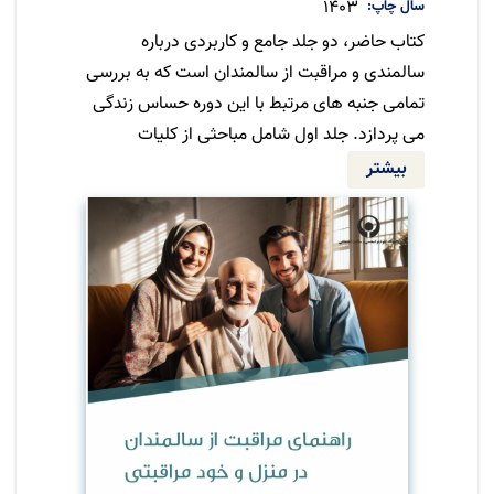
سال چاپ
1403
کتاب حاضر، دو جلد جامع و کاربردی درباره
سالمندی و مراقبت از سالمندان است که به بررسی
تمامی جنبه های مرتبط با این دوره حساس زندگی
می پردازد. جلد اول شامل مباحثی از کلیات
سالمندی، مراقبت های جسمی و روانی، تا
بیشتر
بیماریهای شایع و راهکارهای مراقبتی است. جلد
دوم به تغییرات رفتاری و اجتماعی، توانبخشی،
سالمندسازی و مسائل حقوقی می پردازد. این
کتاب همچنین به اهمیت سلامت مراقبین و روش
های خود مراقبتی آنان توجه ویژه ای دارد، چرا که
سلامت مراقبین نقش بسزایی در کیفیت مراقبت
از سالمندان دارد. مطالعه این اثر می تواند
راهگشای چالش های روزمره مراقبت از سالمندان
باشد و به ایجاد ارتباطی مؤثر و محبت آمیز بین
مراقبین و سالمندان کمک کند.