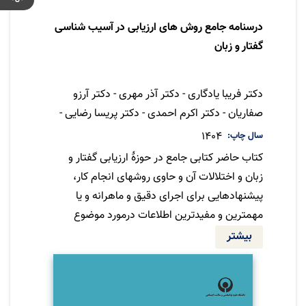
درسنامه جامع روش های ارزیابی در آسیب شناسی
گفتار و زبان
نویسنده
دکتر فریبا یادگاری - دکتر آذر مهری - دکتر آرزو
صفاریان - دکتر اکرم احمدی - دکتر پریسا رضایی -
دکتر حسن فربد مفیدی طهرانی - دکتر ریحانه
سال چاپ
1404
محمدی - دکتر زهرا سادات قریشی - دکتر سید
کتاب حاضر کتابی جامع در حوزۀ ارزیابی گفتار و
ابوالفضل تهیدست - دکتر طلیعه ظریفیان - دکتر
زبان و اختلالات آن و حاوی روشهای انجام کار،
عباس عبادی و...
پیشنهادهایی برای اجرای دقیق و ماهرانه و یا
مهمترین و مفیدترین اطلاعات درمورد موضوع
های تخصصی است که با عنوان درسنامه تعریف
بیشتر
گردید. در این درسنامه تمامی حوزه ها و زیرحوزه
های اختلالات ارتباط، زبان، گفتار و بلع پوشش
داده شده است. کتاب از 19 فصل شامل هدف های